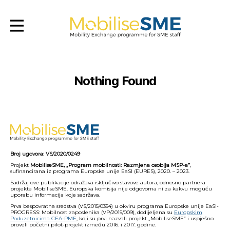
Mobilsesme
Nothing Found
Broj ugovora: VS/2020/0249
Projekt
MobiliseSME, „Program mobilnosti: Razmjena osoblja MSP-a”
,
sufinancirana iz programa Europske unije EaSI (EURES), 2020. – 2023.
Sadržaj ove publikacije odražava isključivo stavove autora, odnosno partnera
projekta MobiliseSME. Europska komisija nije odgovorna ni za kakvu moguću
uporabu informacija koje sadržava.
Prva bespovratna sredstva (VS/2015/0354) u okviru programa Europske unije EaSI-
PROGRESS: Mobilnost zaposlenika (VP/2015/009), dodijeljena su
Europskim
Poduzetnicima CEA-PME
, koji su prvi nazvali projekt „MobiliseSME” i uspješno
proveli početni pilot-projekt između 2016. i 2017. godine.