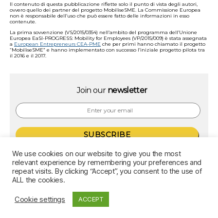
Il contenuto di questa pubblicazione riflette solo il punto di vista degli autori,
ovvero quello dei partner del progetto MobiliseSME. La Commissione Europea
non è responsabile dell’uso che può essere fatto delle informazioni in esso
contenute.
La prima sovvenzione (VS/2015/0354) nell’ambito del programma dell’Unione
Europea EaSI-PROGRESS: Mobility for Employees (VP/2015/009) è stata assegnata
a
European Entrepreneurs CEA-PME
che per primi hanno chiamato il progetto
“MobiliseSME” e hanno implementato con successo l’iniziale progetto pilota tra
il 2016 e il 2017.
Join our
newsletter
We use cookies on our website to give you the most
relevant experience by remembering your preferences and
support@mobilise-sme.eu
repeat visits. By clicking “Accept”, you consent to the use of
ALL the cookies.
Cookie settings
ACCEPT