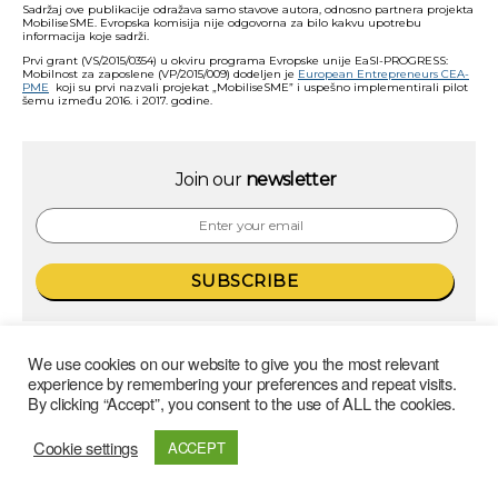
Sadržaj ove publikacije odražava samo stavove autora, odnosno partnera projekta
MobiliseSME. Evropska komisija nije odgovorna za bilo kakvu upotrebu
informacija koje sadrži.
Prvi grant (VS/2015/0354) u okviru programa Evropske unije EaSI-PROGRESS:
Mobilnost za zaposlene (VP/2015/009) dodeljen je
European Entrepreneurs CEA-
PME
koji su prvi nazvali projekat „MobiliseSME” i uspešno implementirali pilot
šemu između 2016. i 2017. godine.
Join our
newsletter
support@mobilise-sme.eu
We use cookies on our website to give you the most relevant
experience by remembering your preferences and repeat visits.
By clicking “Accept”, you consent to the use of ALL the cookies.
Cookie settings
ACCEPT