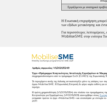
Ηνωμ
Εργαζόμενοι με αναπηρικά προβλη
Η Ενωσιακή επιχορήγηση μπορεί 
των εξόδων μετακίνησης και έντ
Για περισσότερες λεπτομέρειες,
MobiliseSME στην ενότητα Τοπ
Αριθμός συμφωνίας: VS/2020/0249
Έργο «Πρόγραμμα Κινητικότητας Ανταλλαγής Εργαζομένων σε Μικρομ
συγχρηματοδοτούμενο από το πρόγραμμα EaSI (EURES) της Ευρωπαϊκής 
Το περιεχόμενο αυτής της έκδοσης αντικατοπτρίζει μόνο τις απόψεις των 
έργου MobiliseSME. Η Ευρωπαϊκή Επιτροπή δε φέρει καμία ευθύνη για ο
περιέχει.
Η πρώτη χρηματοδότηση (VS/2015/0354) στο πλαίσιο του προγράμματος
Κινητικότητα για Εργαζομένους (VP/2015/009) απονεμήθηκε στους
Europ
ονόμασαν πρώτοι το έργο «MobiliseSME» και υλοποίησαν με επιτυχία το 
2017.