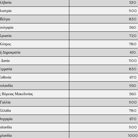
Αλβανία
530
Αυστρία
900
Βέλγιο
830
ουλγαρία
560
Κροατία
720
Κύπρος
780
κή Δημοκρατία
610
Δανία
1100
Γερμανία
830
Εσθονία
670
ινλανδία
950
ς Βόρειας Μακεδονίας
560
Γαλλία
900
Ελλάδα
780
υγγαρία
670
Ισλανδία
900
Ιρλανδία
1000