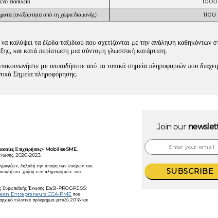
ένο Βασίλειο
1000
ματα (ανεξάρτητα από τη χώρα διαμονής)
1100
να καλύψει τα έξοδα ταξιδιού που σχετίζονται με την ανάληψη καθηκόντων στ
αξης, και κατά περίπτωση μια σύντομη γλωσσική κατάρτιση.
 επικοινωνήστε με οποιοδήποτε από τα τοπικά σημεία πληροφοριών που διαχει
ικά Σημεία πληροφόρησης.
Join our
newslet
εσαίες Επιχειρήσεις» MobiliseSME
,
Ένωσης, 2020-2023.
συγγραφέων, δηλαδή την άποψη των εταίρων του
ποιαδήποτε χρήση των πληροφοριών που
 της Ευρωπαϊκής Ένωσης EaSI-PROGRESS:
ean Entrepreneurs CEA-PME
που
αρχικό πιλοτικό πρόγραμμα μεταξύ 2016 και