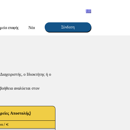
Σύνδεση
μεία επαφής
Νέα
ιαχειριστής, ο Ιδιοκτήτης ή ο
 βοήθεια αναλύεται στον
ιρείες Αποστολής)
να / €