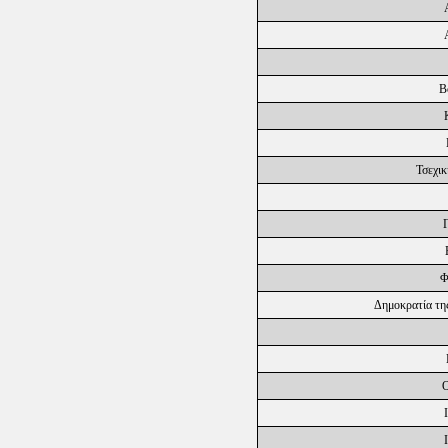
Β
Τσεχι
Φ
Δημοκρατία τη
Ο