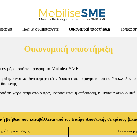
Mobilsesme
ετάσχει
Πώς να συμμετάσχετε
Οικονομική υποστήριξη
Τοπικά ση
Οικονομική υποστήριξη
ι εν μέρει από το πρόγραμμα
MobiliseSME.
ριξης είναι να συνεισφέρει στις δαπάνες που πραγματοποιεί ο Υπάλληλος, ο Δ
 διαμονής.
από τη χώρα στην οποία πραγματοποιείται η απόσπαση, η μηνιαία οικονομική
κή βοήθεια που καταβάλλεται από τον Εταίρο Αποστολής σε τρίτους (Ετα
ής / Χώρα υποδοχής
Ποσό ανά μή