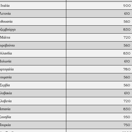
Ιταλία
900
Λετονία
610
ιθουανία
560
ξεμβούργο
830
Μάλτα
720
υροβούνιο
560
λλανδία
830
Πολωνία
610
ρτογαλία
780
Ρουμανία
560
Σερβία
560
λοβακία
610
Σλοβενία
720
Ισπανία
830
Σουηδία
950
Τουρκία
750